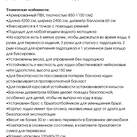
Технические особенности:
•Армированный ПВХ, плотностью 850-1100 г/м2
•Длина 4200 см, ширина 2400 см, диаметр баллонов 60 см
•Фиксируется в 4 точках с помощью ремней
•Подходит для любой модели водного мотоцикла
•На корпусе есть 6 мягких ручек, чтобы держаться во время езды, 6
ручек для переноса изделия, 3 ручки для спуска с гидроцикла, 2
рым кольца для крепления гидроцикла и 1 усиленное рым кольцо
для буксировки.
•Установлены весла, для управления без гидроцикла
•Устойчивость и жесткость дну лодки обеспечивают нейлоновые
нити (дропстич), высота дна 150 мм
•Для безопасности пассажиров поперек баллона лодки
устанавливается противооткатной балласт
•Для плавной курсовой устойчивости устанавливается кильсон
•Баллоны диаметром 600мм делает поездку безопасной,
особенно для детей, чтобы не выпали на ходу в воду.
•Установлен брус с брызгоотбойником для уменьшения брызг.
•Корпус лодки имеет три отсека, независимых друг от друга для
безопасной эксплуатации
•Весит не более 30 кг – можно перевезти в багажнике автомобиля
•Компактна в сложенном состоянии, в комплекте прилагается
сумка для перевозки.
•Размер упаковки 100x80x70 см