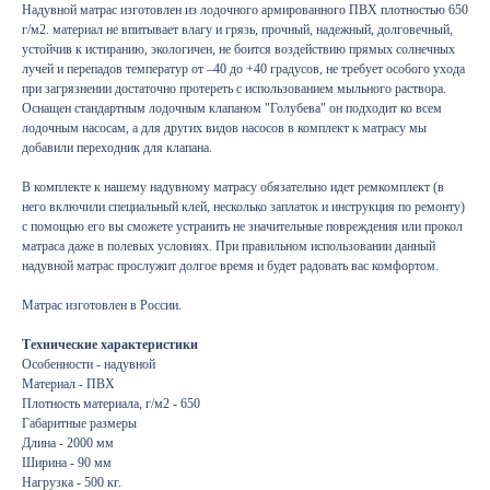
Надувной матрас изготовлен из лодочного армированного ПВХ плотностью 650
г/м2. материал не впитывает влагу и грязь, прочный, надежный, долговечный,
устойчив к истиранию, экологичен, не боится воздействию прямых солнечных
лучей и перепадов температур от –40 до +40 градусов, не требует особого ухода
при загрязнении достаточно протереть с использованием мыльного раствора.
Оснащен стандартным лодочным клапаном "Голубева" он подходит ко всем
лодочным насосам, а для других видов насосов в комплект к матрасу мы
добавили переходник для клапана.
В комплекте к нашему надувному матрасу обязательно идет ремкомплект (в
него включили специальный клей, несколько заплаток и инструкция по ремонту)
с помощью его вы сможете устранить не значительные повреждения или прокол
матраса даже в полевых условиях. При правильном использовании данный
надувной матрас прослужит долгое время и будет радовать вас комфортом.
Матрас изготовлен в России.
Технические характеристики
Особенности - надувной
Материал - ПВХ
Плотность материала, г/м2 - 650
Габаритные размеры
Длина - 2000 мм
Ширина - 90 мм
Нагрузка - 500 кг.