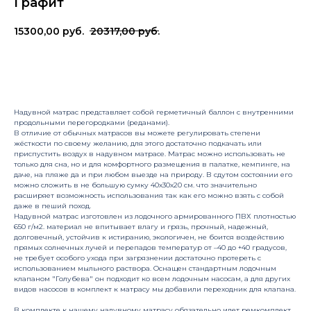
Графит
15300,00
руб.
20317,00
руб.
Купить
Надувной матрас представляет собой герметичный баллон с внутренними
продольными перегородками (реданами).
В отличие от обычных матрасов вы можете регулировать степени
жёсткости по своему желанию, для этого достаточно подкачать или
приспустить воздух в надувном матрасе. Матрас можно использовать не
только для сна, но и для комфортного размещения в палатке, кемпинге, на
даче, на пляже да и при любом выезде на природу. В сдутом состоянии его
можно сложить в не большую сумку 40х30х20 см. что значительно
расширяет возможность использования так как его можно взять с собой
даже в пеший поход.
Надувной матрас изготовлен из лодочного армированного ПВХ плотностью
650 г/м2. материал не впитывает влагу и грязь, прочный, надежный,
долговечный, устойчив к истиранию, экологичен, не боится воздействию
прямых солнечных лучей и перепадов температур от –40 до +40 градусов,
не требует особого ухода при загрязнении достаточно протереть с
использованием мыльного раствора. Оснащен стандартным лодочным
клапаном "Голубева" он подходит ко всем лодочным насосам, а для других
видов насосов в комплект к матрасу мы добавили переходник для клапана.
В комплекте к нашему надувному матрасу обязательно идет ремкомплект