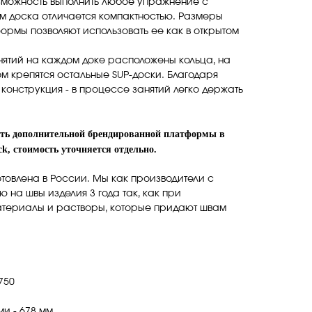
можность выполнить любое упражнение с
ом доска отличается компактностью. Размеры
ормы позволяют использовать ее как в открытом
нятий на каждом доке расположены кольца, на
 крепятся остальные SUP-доски. Благодаря
 конструкция - в процессе занятий легко держать
 дополнительной брендированной платформы в
ck, стоимость уточняется отдельно.
отовлена в России. Мы как производители с
 на швы изделия 3 года так, как при
атериалы и растворы, которые придают швам
750
и - 678 мм