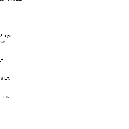
 3 года
сия
т.
8 шт.
1 шт.