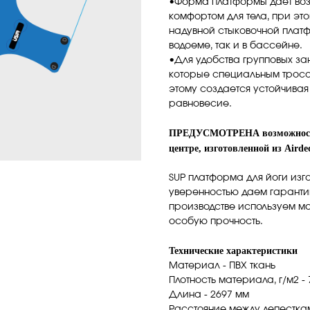
•Форма платформы дает воз
комфортом для тела, при эт
надувной стыковочной платф
водоеме, так и в бассейне.
•Для удобства групповых за
которые специальным тросом
этому создается устойчивая
равновесие.
ПРЕДУСМОТРЕНА возможность
центре, изготовленной из Airde
SUP платформа для йоги изг
уверенностью даем гарантию
производстве используем м
особую прочность.
Технические характеристики
Материал - ПВХ ткань
Плотность материала, г/м2 - 
Длина - 2697 мм
Расстояние между лепесткам