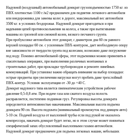
Надувной (воздушный) автомобильный домкрат грузоподъемностью 1750 кг. из
ПВХ плотностью 1100 г./м2 предназначен для поднятия легкового автомобиля
или внедорожника для замены колес в дороге, максимальный вес автомобиля
3500 кг. в условиях бездорожья. Надувной домкрат пригодиться и при
надевании цепей противоскольжения на колеса, а также при вытягивании
машины из грязевой или снежной колеи, вязкого песчаного грунта.
При пробуксовке автомобиля этот домкрат, с диаметром дна 60 см равного
верхней площадке 60 см. с усиленным ПВХ-контуром, дает необходимую опору
вне зависимости от твердости грунта под колесами, возможно даже погружение
под воду. Помимо автомобильной сферы, этот подъемники можно применить в
спасательных операциях, при выполнении различных монтажных и
строительных работ, при прокладке трубопроводов и ремонте линейных
коммуникаций. При установке важно обращать внимание на выбор площадки:
острые предметы при увеличении нагрузки могут пробить даже трехслойный
ПВХ-контур. Условия эксплуатации от -30 до +40 С.
Домкрат надувного типа является пневматическим устройством рабочее
давление 0,5-0,8 атм. При подаче газа или сжатого воздуха полость
расправляется, постепенно поднимая груз. Регулировка высоты домкрата
определяется интенсивностью накачивания. Максимальная высота подъема
домкрата 90 cm. Высота подхвата (минимальный промежуток под днищем авто)
5-10 см. Подачей воздуха от выхлопной трубы если под рукой не оказалось
компрессора, накачать домкрат будет легко, но в этом случае может появиться
специфический запах обусловленный выхлопными газами автомобиля.
Надувной домкрат предназначен для подъема легковых машин, небольших