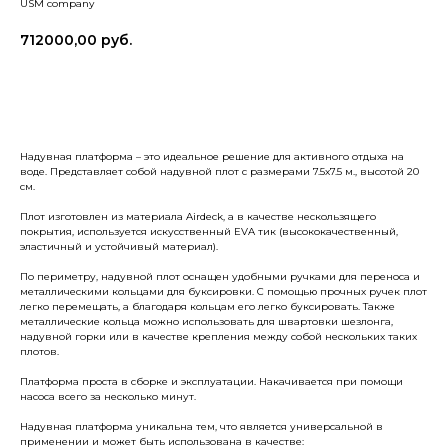
USM company
712000,00
руб.
Купить
Надувная платформа – это идеальное решение для активного отдыха на
воде. Представляет собой надувной плот с размерами 7.5х7.5 м., высотой 20
см.
Плот изготовлен из материала Airdeck, а в качестве нескользящего
покрытия, используется искусственный EVA тик (высококачественный,
эластичный и устойчивый материал).
По периметру, надувной плот оснащен удобными ручками для переноса и
металлическими кольцами для буксировки. С помощью прочных ручек плот
легко перемещать, а благодаря кольцам его легко буксировать. Также
металлические кольца можно использовать для швартовки шезлонга,
надувной горки или в качестве крепления между собой нескольких таких
плотов.
Платформа проста в сборке и эксплуатации. Накачивается при помощи
насоса всего за несколько минут.
Надувная платформа уникальна тем, что является универсальной в
применении и может быть использована в качестве: