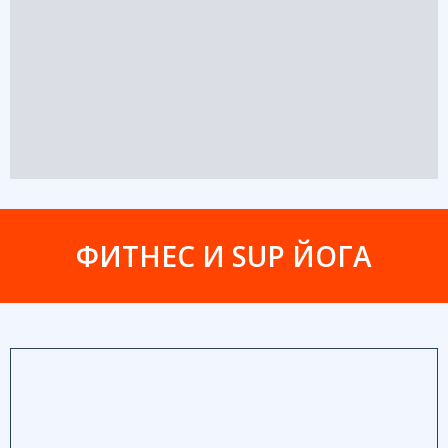
ФИТНЕС И SUP ЙОГА