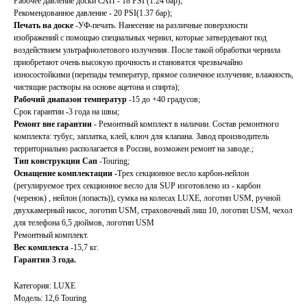
Рабочее давление доски САП - 18 PSI (1.24 бар);
Рекомендованное давление - 20 PSI(1.37 бар);
Печать на доске
-УФ-печать. Нанесение на различные поверхности
изображений с помощью специальных чернил, которые затвердевают под
воздействием ультрафиолетового излучения. После такой обработки чернила
приобретают очень высокую прочность и становятся чрезвычайно
износостойкими (перепады температур, прямое солнечное излучение, влажность,
чистящие растворы на основе ацетона и спирта);
Рабочий диапазон температур
-15 до +40 градусов;
Срок гарантии -3 года на швы;
Ремонт вне гарантии
- Ремонтный комплект в наличии. Состав ремонтного
комплекта: тубус, заплатка, клей, ключ для клапана. Завод производитель
территориально располагается в России, возможен ремонт на заводе.;
Тип конструкции Сап
-Touring;
Оснащение комплектации -
Трех секционное весло карбон-нейлон
(регулируемое трех секционное весло для SUP изготовлено из - карбон
(черенок) , нейлон (лопасть)), сумка на колесах LUXE, логотип USM, ручной
двухкамерный насос, логотип USM, страховочный лиш 10, логотип USM, чехол
для телефона 6,5 дюймов, логотип USM
Ремонтный комплект.
Вес комплекта
-15,7 кг.
Гарантия 3 года.
Категория: LUXE
Модель: 12,6 Touring