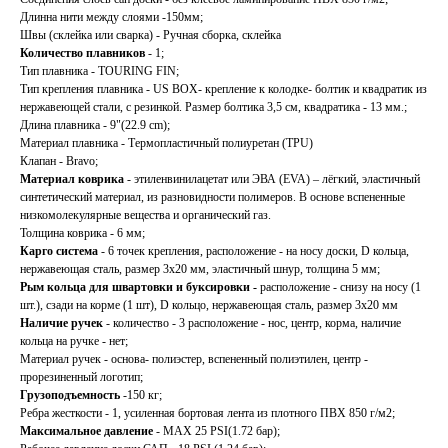
Длинна нити между слоями -150мм;
Швы (склейка или сварка) - Ручная сборка, склейка
Количество плавников
- 1;
Тип плавника - TOURING FIN;
Тип крепления плавника - US BOX- крепление к колодке- болтик и квадратик из
нержавеющей стали, с резинкой. Размер болтика 3,5 см, квадратика - 13 мм.;
Длина плавника - 9"(22.9 cm);
Материал плавника - Термопластичный полиуретан (TPU)
Клапан - Bravo;
Материал коврика
- этиленвинилацетат или ЭВА (EVA) – лёгкий, эластичный
синтетический материал, из разновидности полимеров. В основе вспененные
низкомолекулярные вещества и органический газ.
Толщина коврика - 6 мм;
Карго система
- 6 точек крепления, расположение - на носу доски, D кольца,
нержавеющая сталь, размер 3х20 мм, эластичный шнур, толщина 5 мм;
Рым кольца для швартовки и буксировки -
расположение - снизу на носу (1
шт.), сзади на корме (1 шт), D кольцо, нержавеющая сталь, размер 3х20 мм
Наличие ручек
- количество - 3 расположение - нос, центр, корма, наличие
кольца на ручке - нет;
Материал ручек - основа- полиэстер, вспененный полиэтилен, центр -
прорезиненный логотип;
Грузоподъемность
-150 кг;
Ребра жесткости - 1, усиленная бортовая лента из плотного ПВХ 850 г/м2;
Максимальное давление
- MAX 25 PSI(1.72 бар);