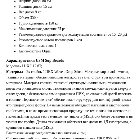
Ширина доски 80 см
Толщина доски 15 см
Вес доски 9 кг
Объем 350 л
Грузоподъемность 150 кг
Максимальное давление 25 psi
Рекомендованное давление для эксплуатации составляет от 15- 20 psi
Рекомендуемое кол-во пассажиров 1 чел
Количество плавников 1
Карго-система Одна.
Характеристики USM Sup Boards
Модели - LUXE 12.6T;
Материал -
2х слойный ПВХ Woven Drop Stitch. Материал sup board - woven,
тканный материал, обеспечивающий жесткость за счет структуры производства
материала. Материал сложной тканевой структуры и уникальной технологии
поэтапного напыления слоев. Технология тканого стежка используется сверху и
снизу доски, с безклеевым ламинированием ПВХ, со сниженной долей пластика
в составе. Переплетение нитей обеспечивает структуру для полиэфирной пряжи,
что придает доске форму. Вязаные волокна обладают мягкими и эластичными
свойствами, в то же время превосходит предыдущие технологии по жесткости и
гибкости.Нити пряжи весят меньше чем аналоги (MSL), они более отзывчивы на
усилия ног гребца. Данная технология облегчает вес доски на 1,5 килограмма, в
сравнении с аналогами (MSL).
Расстояние между соединительными нитями -1 см;
Соединения слоёв сап доски - без клеевое ламинирование ПВХ 850 г/м2;