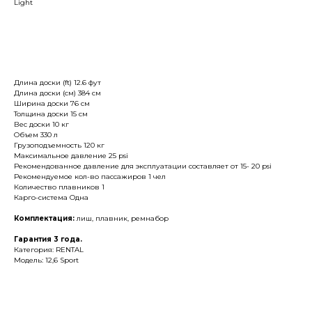
Light
Купить
Длина доски (ft) 12.6 фут
Длина доски (см) 384 см
Ширина доски 76 см
Толщина доски 15 см
Вес доски 10 кг
Объем 330 л
Грузоподъемность 120 кг
Максимальное давление 25 psi
Рекомендованное давление для эксплуатации составляет от 15- 20 psi
Рекомендуемое кол-во пассажиров 1 чел
Количество плавников 1
Карго-система Одна
Комплектация:
лиш, плавник, ремнабор
Гарантия 3 года.
Категория: RENTAL
Модель: 12,6 Sport