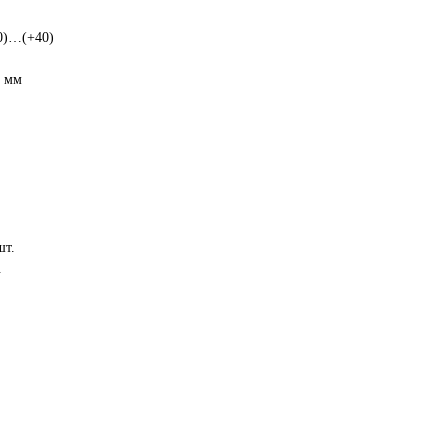
40)…(+40)
0 мм
шт.
.