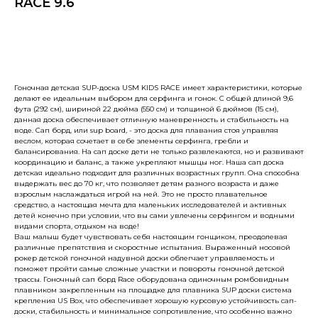
RACE 9.6
Купить
Гоночная детская SUP-доска USM KIDS RACE имеет характеристики, которые
делают ее идеальным выбором для серфинга и гонок. С общей длиной 9,6
фута (292 см), шириной 22 дюйма (550 см) и толщиной 6 дюймов (15 см),
данная доска обеспечивает отличную маневренность и стабильность на
воде. Сап борд, или sup board, - это доска для плавания стоя управляя
веслом, которая сочетает в себе элементы серфинга, гребли и
балансирования. На сап доске дети не только развлекаются, но и развивают
координацию и баланс, а также укрепляют мышцы ног. Наша сап доска
детская идеально подходит для различных возрастных групп. Она способна
выдержать вес до 70 кг, что позволяет детям разного возраста и даже
взрослым наслаждаться игрой на ней. Это не просто плавательное
средство, а настоящая мечта для маленьких исследователей и активных
детей конечно при условии, что вы сами увлечены серфингом и водными
видами спорта, отдыхом на воде!
Ваш малыш будет чувствовать себя настоящим гонщиком, преодолевая
различные препятствия и скоростные испытания. Выраженный носовой
рокер детской гоночной надувной доски облегчает управляемость и
поможет пройти самые сложные участки и повороты гоночной детской
трассы. Гоночный сап борд Race оборудована одиночным ромбовидным
плавником закрепленным на площадке для плавника SUP доски система
крепления US Box, что обеспечивает хорошую курсовую устойчивость сап-
доски, стабильность и минимальное сопротивление, что особенно важно