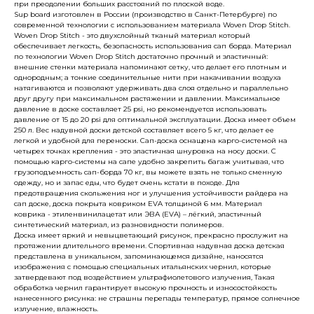
при преодолении больших расстояний по плоской воде.
Sup board изготовлен в России (производство в Санкт-Петербурге) по
современной технологии с использованием материала Woven Drop Stitch.
Woven Drop Stitch - это двухслойный тканый материал который
обеспечивает легкость, безопасность использования сап борда. Материал
по технологии Woven Drop Stitch достаточно прочный и эластичный:
внешние стенки материала напоминают сетку, что делает его плотным и
однородным; а тонкие соединительные нити при накачивании воздуха
натягиваются и позволяют удерживать два слоя отдельно и параллельно
друг другу при максимальном растяжении и давлении. Максимальное
давление в доске составляет 25 psi, но рекомендуется использовать
давление от 15 до 20 psi для оптимальной эксплуатации. Доска имеет объем
250 л. Вес надувной доски детской составляет всего 5 кг, что делает ее
легкой и удобной для переноски. Сап-доска оснащена карго-системой на
четырех точках крепления - это эластичная шнуровка на носу доски. С
помощью карго-системы на сапе удобно закрепить багаж учитывая, что
грузоподъемность сап-борда 70 кг, вы можете взять не только сменную
одежду, но и запас еды, что будет очень кстати в походе. Для
предотвращения скольжения ног и улучшения устойчивости райдера на
сап доске, доска покрыта ковриком EVA толщиной 6 мм. Материал
коврика - этиленвинилацетат или ЭВА (EVA) – лёгкий, эластичный
синтетический материал, из разновидности полимеров.
Доска имеет яркий и невыцветающий рисунок, прекрасно прослужит на
протяжении длительного времени. Спортивная надувная доска детская
представлена в уникальном, запоминающемся дизайне, наносятся
изображения с помощью специальных итальянских чернил, которые
затвердевают под воздействием ультрафиолетового излучения, Такая
обработка чернил гарантирует высокую прочность и износостойкость
нанесенного рисунка: не страшны перепады температур, прямое солнечное
излучение, влажность.