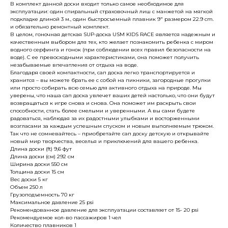
В комплект данной доски входит только самое необходимое для
эксплуатации: один спиральный страховочный лиш с манжетой на мягкой
подкладке длиной 3 м., один быстросъемный плавник 9" размером 22.9 cm.
и обязательно ремонтный комплект.
В целом, гоночная детская SUP-доска USM KIDS RACE является надежным и
качественным выбором для тех, кто желает познакомить ребенка с миром
водного серфинга и гонок (при соблюдении всех правил безопасности на
воде). С ее превосходными характеристиками, она поможет получить
незабываемые впечатления от отдыха на воде.
Благодаря своей компактности, сап доска легко транспортируется и
хранится – вы можете брать ее с собой на пикники, загородные прогулки
или просто собирать всю семью для активного отдыха на природе. Мы
уверены, что наша сап доска увлечет ваших детей настолько, что они будут
возвращаться к игре снова и снова. Она поможет им раскрыть свои
способности, стать более смелыми и уверенными. А вы сами будете
радоваться, наблюдая за их радостными улыбками и восторженными
возгласами за каждым успешным спуском и новым выполняемым трюком.
Так что не сомневайтесь – приобретайте сап доску детскую и открывайте
новый мир творчества, веселья и приключений для вашего ребенка.
Длина доски (ft) 9,6 фут
Длина доски (см) 292 см
Ширина доски 550 см
Толщина доски 15 см
Вес доски 5 кг
Объем 250 л
Грузоподъемность 70 кг
Максимальное давление 25 psi
Рекомендованное давление для эксплуатации составляет от 15- 20 psi
Рекомендуемое кол-во пассажиров 1 чел
Количество плавников 1