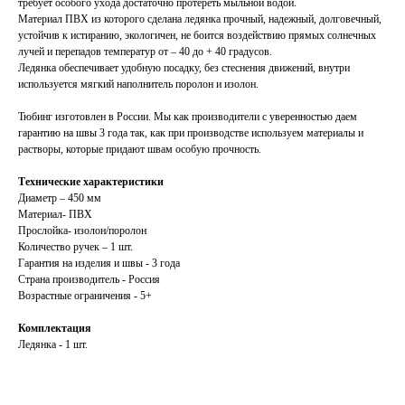
требует особого ухода достаточно протереть мыльной водой.
Материал ПВХ из которого сделана ледянка прочный, надежный, долговечный,
устойчив к истиранию, экологичен, не боится воздействию прямых солнечных
лучей и перепадов температур от – 40 до + 40 градусов.
Ледянка обеспечивает удобную посадку, без стеснения движений, внутри
используется мягкий наполнитель поролон и изолон.
Тюбинг изготовлен в России. Мы как производители с уверенностью даем
гарантию на швы 3 года так, как при производстве используем материалы и
растворы, которые придают швам особую прочность.
Технические характеристики
Диаметр – 450 мм
Материал- ПВХ
Прослойка- изолон/поролон
Количество ручек – 1 шт.
Гарантия на изделия и швы - 3 года
Страна производитель - Россия
Возрастные ограничения - 5+
Комплектация
Ледянка - 1 шт.