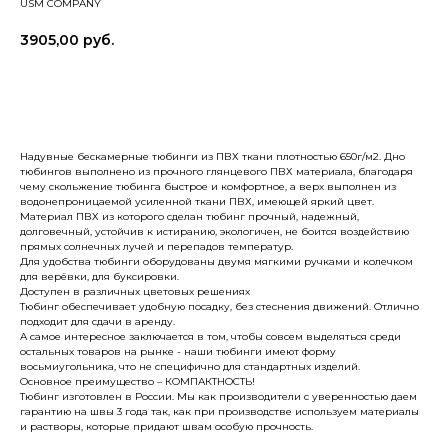
USM COMPANY
3905,00
руб.
Купить
Надувные бескамерные тюбинги из ПВХ ткани плотностью 650г/м2. Дно
тюбингов выполнено из прочного глянцевого ПВХ материала, благодаря
чему скольжение тюбинга быстрое и комфортное, а верх выполнен из
водонепроницаемой усиленной ткани ПВХ, имеющей яркий цвет.
Материал ПВХ из которого сделан тюбинг прочный, надежный,
долговечный, устойчив к истиранию, экологичен, не боится воздействию
прямых солнечных лучей и перепадов температур.
Для удобства тюбинги оборудованы двумя мягкими ручками и колечком
для верёвки, для буксировки.
Доступен в различных цветовых решениях
Тюбинг обеспечивает удобную посадку, без стеснения движений. Отлично
подходит для сдачи в аренду.
А самое интересное заключается в том, чтобы совсем выделяться среди
остальных товаров на рынке - наши тюбинги имеют форму
восьмиугольника, что не специфично для стандартных изделий.
Основное преимущество – КОМПАКТНОСТЬ!
Тюбинг изготовлен в России. Мы как производители с уверенностью даем
гарантию на швы 3 года так, как при производстве используем материалы
и растворы, которые придают швам особую прочность.