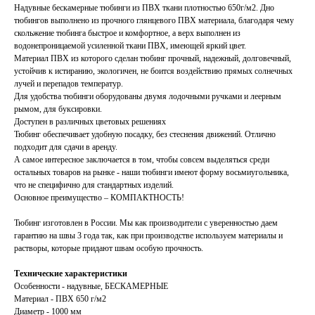
Надувные бескамерные тюбинги из ПВХ ткани плотностью 650г/м2. Дно
тюбингов выполнено из прочного глянцевого ПВХ материала, благодаря чему
скольжение тюбинга быстрое и комфортное, а верх выполнен из
водонепроницаемой усиленной ткани ПВХ, имеющей яркий цвет.
Материал ПВХ из которого сделан тюбинг прочный, надежный, долговечный,
устойчив к истиранию, экологичен, не боится воздействию прямых солнечных
лучей и перепадов температур.
Для удобства тюбинги оборудованы двумя лодочными ручками и леерным
рымом, для буксировки.
Доступен в различных цветовых решениях
Тюбинг обеспечивает удобную посадку, без стеснения движений. Отлично
подходит для сдачи в аренду.
А самое интересное заключается в том, чтобы совсем выделяться среди
остальных товаров на рынке - наши тюбинги имеют форму восьмиугольника,
что не специфично для стандартных изделий.
Основное преимущество – КОМПАКТНОСТЬ!
Тюбинг изготовлен в России. Мы как производители с уверенностью даем
гарантию на швы 3 года так, как при производстве используем материалы и
растворы, которые придают швам особую прочность.
Технические характеристики
Особенности - надувные, БЕСКАМЕРНЫЕ
Материал - ПВХ 650 г/м2
Диаметр - 1000 мм