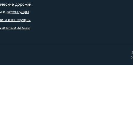
ические дорожки
ы и аксессуары
и и аксессуары
уальные заказы
П
о